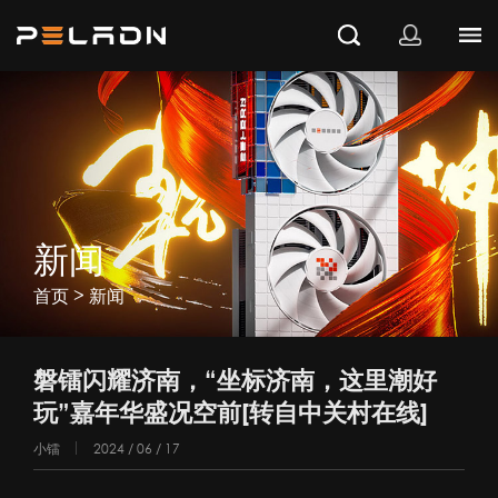
新闻
>
首页
新闻
磐镭闪耀济南，“坐标济南，这里潮好
玩”嘉年华盛况空前[转自中关村在线]
小镭
2024 / 06 / 17