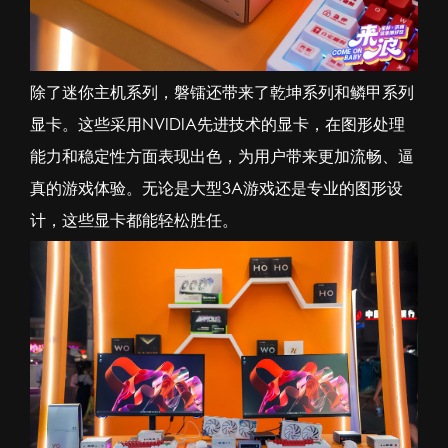
除了
迷你主机
系列，磐镭还带来了乾坤系列和鳞甲系列
显卡。这些采用NVIDIA先进技术的显卡，在图形处理
能力和稳定性方面表现出色，为用户带来更加流畅、逼
真的游戏体验。无论是大型3A游戏还是专业的图形设
计，这些显卡都能轻松胜任。