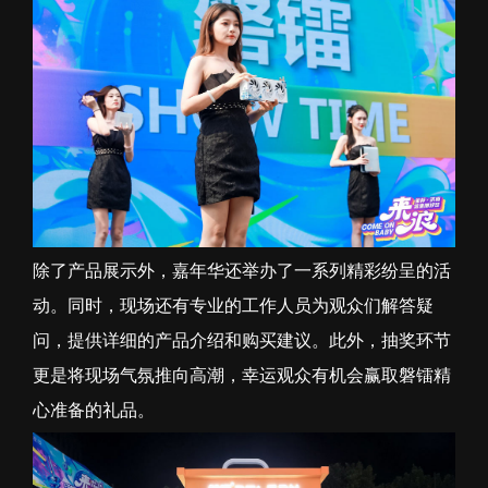
除了产品展示外，嘉年华还举办了一系列精彩纷呈的活
动。同时，现场还有专业的工作人员为观众们解答疑
问，提供详细的产品介绍和购买建议。此外，抽奖环节
更是将现场气氛推向高潮，幸运观众有机会赢取磐镭精
心准备的礼品。