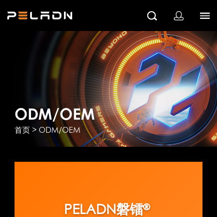
ODM/OEM
>
首页
ODM/OEM
PELADN磐镭®