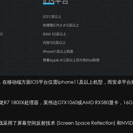
端方面IOS平台仅需iphone11及以上机型，而安卓平台则推荐华
 1800X处理器，英伟达GTX1060或AMD RX580显卡，16G内
幕空间反射技术 (Screen Space Reflection) 和N