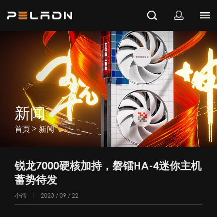
新闻
>
首页
新闻
锐龙7000硬核加持，磐镭HA-4迷你主机
蓄势待发
小镭
2023 / 09 / 22