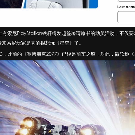
PlayStation铁杆粉发起签署请愿书的动员活动，不仅要求B社
，看来索尼玩家是真的很想玩《星空》了。
G，此前的《赛博朋克2077》已经是前车之鉴，对此，微软称《