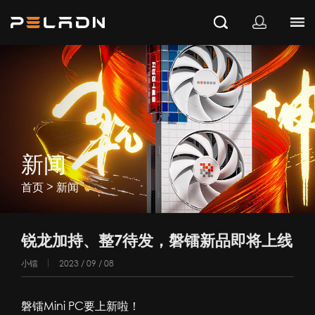
新闻
>
首页
新闻
锐龙加持、整7待发，磐镭新品即将上线
小镭
2023 / 09 / 08
磐镭
Mini PC
要上新啦！