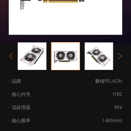
品牌
磐镭PELADN
核心代号
1F82
流处理器
896
核心频率
1485MHz