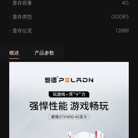
显存容量
4G
显存类型
GDDR5
显存位宽
128Bit
概述
产品参数