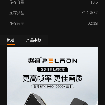
显存容量
10G
显存类型
GDDR6X
显存位宽
320Bit
概述
产品参数